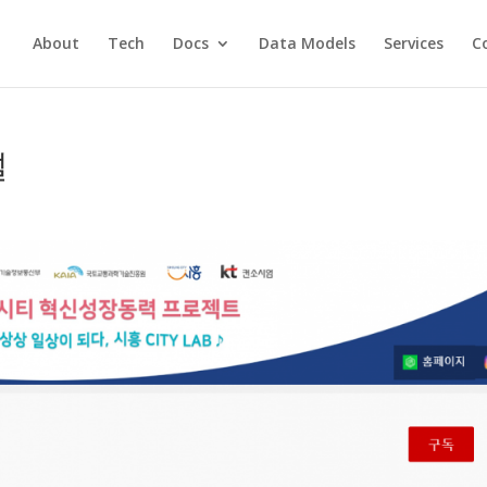
About
Tech
Docs
Data Models
Services
C
널